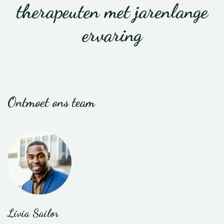
therapeuten met jarenlange
ervaring
Ontmoet ons team
Livia Sailor