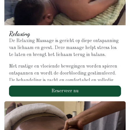
Voor het beste resultaat adviseren wij deze massage
op regelmatige basis.
Relaxing
De Relaxing Massage is gericht op diepe ontspanning
van lichaam en geest. Deze massage helpt stress los
te laten en brengt het lichaam terug in balans.
Met rustige en vloeiende bewegingen worden spieren
ontspannen en wordt de doorbloeding gestimuleerd.
De behandeling is zacht en comfortabel en volledig
afgestemd op jouw behoeften.
Reserveer nu
Deze massage is ideaal als je:
Stress of mentale spanning ervaart
Moeite hebt met ontspannen
Regelmatig rustmomenten voor jezelf wilt