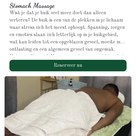
Stomach Massage
Wist je dat je buik veel meer doet dan alleen
verteren? De buik is een van de plekken in je lichaam
waar stress zich het meest ophoopt. Spanning, zorgen
en emoties slaan zich letterlijk op in je buikgebied,
wat kan leiden tot een opgeblazen gevoel, moeite met
ontlasting en een algemeen gevoel van ongemak.
Met onze Stomach Massage werken we gericht op het
loslaten van die opgebouwde spanning. Door zachte,
Reserveer nu
doelgerichte massagetechnieken op de buik toe te
passen, stimuleren we de spijsvertering, bevorderen
we een gezonde darmwerking en helpen we je lichaam
om opgeblazen gevoel te verminderen.
Tegelijkertijd stuur je een krachtig signaal naar je
zenuwstelsel: het is veilig om te ontspannen.
De resultaten?
- Minder buikklachten
- Een lichtere en ontspannen buik