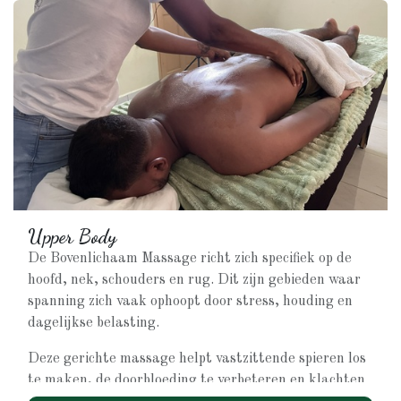
Deze massage is geschikt als je:
Veel met je handen werkt
Lang staat of loopt
Snelle ontspanning zoekt
De behandeling kan los worden geboekt of als
aanvulling op een andere massage.
Upper Body
De Bovenlichaam Massage richt zich specifiek op de
hoofd, nek, schouders en rug. Dit zijn gebieden waar
spanning zich vaak ophoopt door stress, houding en
dagelijkse belasting.
Deze gerichte massage helpt vastzittende spieren los
te maken, de doorbloeding te verbeteren en klachten