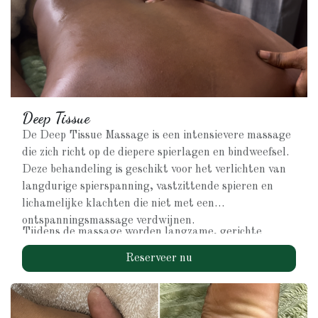
inbouwen
Voor langdurig effect wordt een regelmatige Relaxing
Massage aanbevolen.
Deep Tissue
De Deep Tissue Massage is een intensievere massage
die zich richt op de diepere spierlagen en bindweefsel.
Deze behandeling is geschikt voor het verlichten van
langdurige spierspanning, vastzittende spieren en
lichamelijke klachten die niet met een
ontspanningsmassage verdwijnen.
Tijdens de massage worden langzame, gerichte
technieken toegepast om spanning los te maken en de
Reserveer nu
doorbloeding te verbeteren. De druk wordt altijd
afgestemd op jouw lichaam en pijngrens.
Deze massage is geschikt als je: