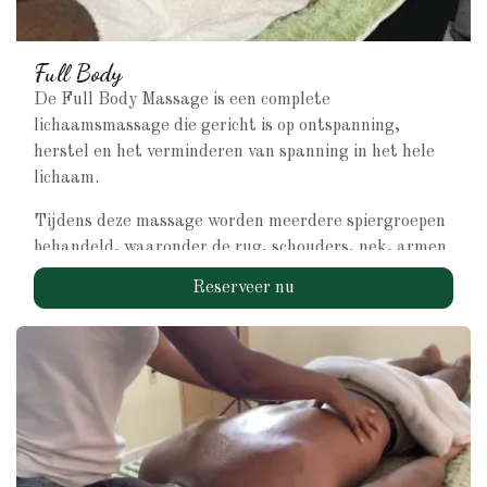
- Een gevoel van innerlijke rust dat je in het hele
lichaam voelt.
- Verlichting of verhelping van maagpijnen
Full Body
De Full Body Massage is een complete
Goed voor lichaam en geest, van binnenuit.
lichaamsmassage die gericht is op ontspanning,
herstel en het verminderen van spanning in het hele
lichaam.
Tijdens deze massage worden meerdere spiergroepen
behandeld, waaronder de rug, schouders, nek, armen
en benen. De behandeling wordt afgestemd op jouw
Reserveer nu
lichaam en kan zowel ontspannend als licht
therapeutisch zijn.
Deze massage is ideaal als je:
Stress wilt verminderen
Spierspanning wilt loslaten
Regelmatig onderhoud voor je lichaam zoekt