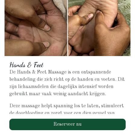
Last hebt van chronische spierspanning
Regelmatig stijve of vastzittende spieren ervaart
Gericht klachten wilt aanpakken
Voor een duurzaam resultaat kan deze massage ook
in een terugkerend traject worden ingezet.
Hands & Feet
De Hands & Feet Massage is een ontspannende
behandeling die zich richt op de handen en voeten. Dit
zijn lichaamsdelen die dagelijks intensief worden
gebruikt maar vaak weinig aandacht krijgen.
Deze massage helpt spanning los te laten, stimuleert
de doorbloeding en zorgt voor een diep gevoel van
ontspanning. Ideaal voor wie lichamelijke
Reserveer nu
vermoeidheid ervaart of mentale rust zoekt.